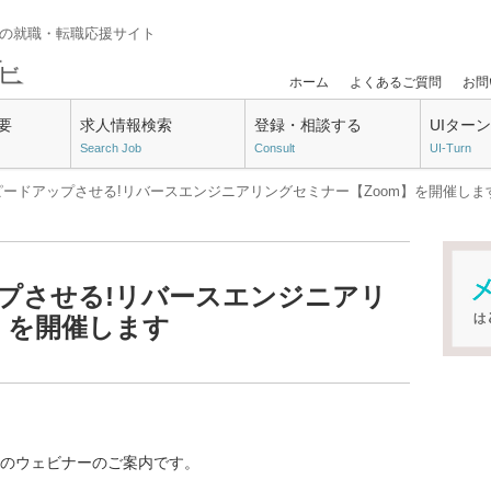
門の就職・転職応援サイト
ホーム
よくあるご質問
お問
要
求人情報検索
登録・相談する
UIター
Search Job
Consult
UI-Turn
スピードアップさせる!リバースエンジニアリングセミナー【Zoom】を開催しま
ップさせる!リバースエンジニアリ
】を開催します
無料のウェビナーのご案内です。