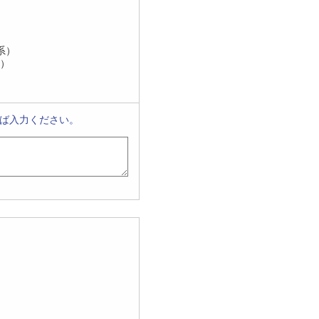
系）
系）
れば入力ください。