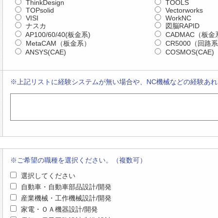
ThinkDesign
TOOLS
TOPsolid
Vectorworks
VISI
WorkNC
ナスカ
図脳RAPID
AP100/60/40(板金系)
CADMAC（板金
MetaCAM（板金系）
CR5000（回路
ANSYS(CAE)
COSMOS(CAE)
※上記リストに経験システムが無い場合や、NC機械などの経験あ
※ご希望の職種を選択ください。（複数可）
選択してください
自動車・自動車部品設計/開発
産業機械・工作機械設計/開発
家電・ＯＡ機器設計/開発