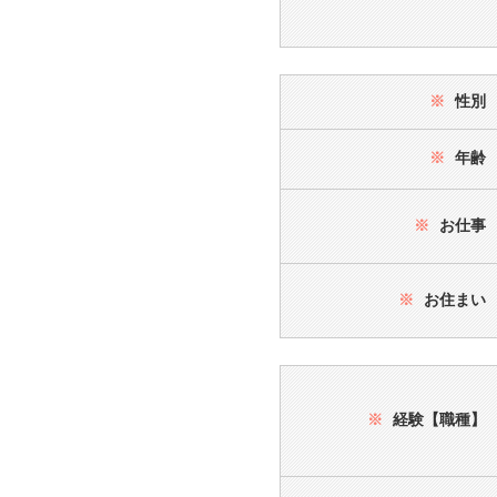
※
性別
※
年齢
※
お仕事
※
お住まい
※
経験【職種】