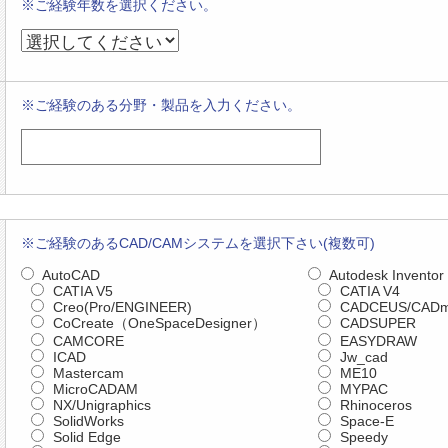
※ご経験年数を選択ください。
※ご経験のある分野・製品を入力ください。
※ご経験のあるCAD/CAMシステムを選択下さい(複数可)
AutoCAD
Autodesk Inventor
CATIA V5
CATIA V4
Creo(Pro/ENGINEER)
CADCEUS/CADme
CoCreate（OneSpaceDesigner）
CADSUPER
CAMCORE
EASYDRAW
ICAD
Jw_cad
Mastercam
ME10
MicroCADAM
MYPAC
NX/Unigraphics
Rhinoceros
SolidWorks
Space-E
Solid Edge
Speedy