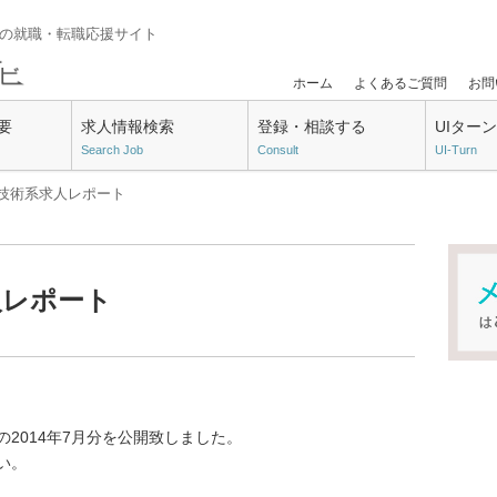
門の就職・転職応援サイト
ホーム
よくあるご質問
お問
要
求人情報検索
登録・相談する
UIター
Search Job
Consult
UI-Turn
月の技術系求人レポート
人レポート
2014年7月分を公開致しました。
い。