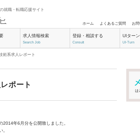
門の就職・転職応援サイト
ホーム
よくあるご質問
お問
要
求人情報検索
登録・相談する
UIター
Search Job
Consult
UI-Turn
月の技術系求人レポート
人レポート
2014年6月分を公開致しました。
い。