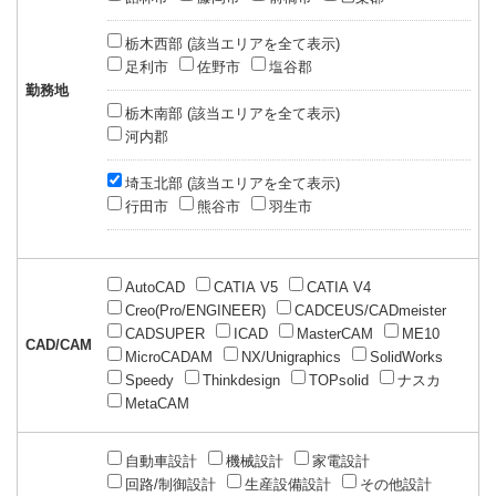
栃木西部 (該当エリアを全て表示)
足利市
佐野市
塩谷郡
勤務地
栃木南部 (該当エリアを全て表示)
河内郡
埼玉北部 (該当エリアを全て表示)
行田市
熊谷市
羽生市
AutoCAD
CATIA V5
CATIA V4
Creo(Pro/ENGINEER)
CADCEUS/CADmeister
CADSUPER
ICAD
MasterCAM
ME10
CAD/CAM
MicroCADAM
NX/Unigraphics
SolidWorks
Speedy
Thinkdesign
TOPsolid
ナスカ
MetaCAM
自動車設計
機械設計
家電設計
回路/制御設計
生産設備設計
その他設計