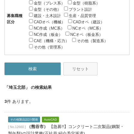
金型（プレス系）
金型（樹脂系）
金型（その他）
プラント設計
募集職種
建設・土木設計
生産・品質管理
区分
CADオペ（機械）
CADオペ（建設）
NC作成（MC系）
NCオペ（MC系）
NC作成（板金）
NCオペ（板金系）
CAE（機構・応力）
その他（製造系）
その他（管理系）
リセット
「埼玉北部」
の検索結果
3
件 あります。
その他製品設計/開発
AutoCAD
（熊谷市）
【急募!!】コンクリート二次製品(鋼製・
[ No.12660 ]
製缶類)の設計業務(正社員:紹介予定派遣)