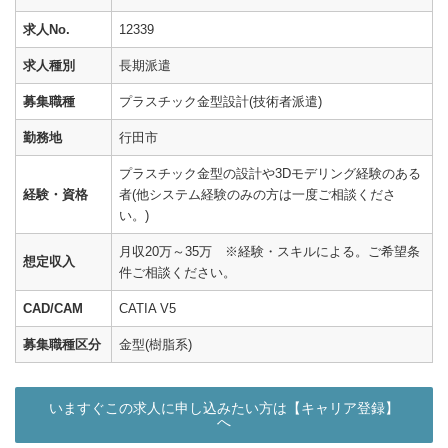
求人No.
12339
求人種別
長期派遣
募集職種
プラスチック金型設計(技術者派遣)
勤務地
行田市
プラスチック金型の設計や3Dモデリング経験のある
経験・資格
者(他システム経験のみの方は一度ご相談くださ
い。)
月収20万～35万 ※経験・スキルによる。ご希望条
想定収入
件ご相談ください。
CAD/CAM
CATIA V5
募集職種区分
金型(樹脂系)
いますぐこの求人に申し込みたい方は【キャリア登録】
へ