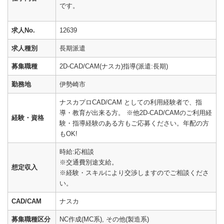
です。
求人No.
12639
求人種別
長期派遣
募集職種
2D-CAD/CAM(ナスカ)指導(派遣:長期)
勤務地
伊勢崎市
ナスカプロCAD/CAM としての利用経験者で、指
導・教育が出来る方。 ※他2D-CAD/CAMのご利用経
経験・資格
験・指導経験のある方もご応募ください。年配の方
もOK!
時給:応相談
※交通費別途支給。
想定収入
※経験・スキルにより交渉しますのでご相談くださ
い。
CAD/CAM
ナスカ
募集職種区分
NC作成(MC系), その他(製造系)