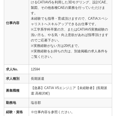
けるCATIAV5を利用した3Dモデリング、設計CAE、
製図、その他各種CAEの業務を行っていただけま
す。
未経験でも指導・育成頂けますので、CATIAスペシ
仕事内容
ャリストへスキルアップできるお仕事です。
※工学系学科卒業の方、またはCATIAV5実務経験の
浅い方も、やる気・向上意欲があれば指導頂けます
のでご応募下さい。
※実務経験がない方は20代まで。
※実務経験をお持ちの方は、別途掲載の求人条件を
ご覧ください。
求人No.
12594
求人種別
長期派遣
【急募】CATIA V5エンジニア【未経験者】(長期派
募集職種
遣:高根沢町)
勤務地
塩谷郡
経験・資格
※仕事内容を参照ください。