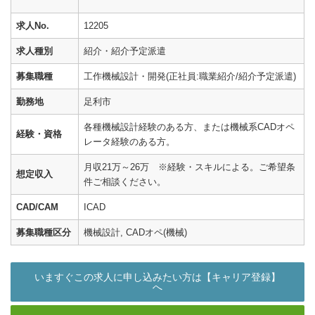
求人No.
12205
求人種別
紹介・紹介予定派遣
募集職種
工作機械設計・開発(正社員:職業紹介/紹介予定派遣)
勤務地
足利市
各種機械設計経験のある方、または機械系CADオペ
経験・資格
レータ経験のある方。
月収21万～26万 ※経験・スキルによる。ご希望条
想定収入
件ご相談ください。
CAD/CAM
ICAD
募集職種区分
機械設計, CADオペ(機械)
いますぐこの求人に申し込みたい方は【キャリア登録】
へ