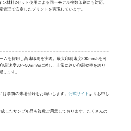
、メイン材料2セット使用による同一モデル複数印刷にも対応。
温度管理で安定したプリントを実現しています。
ームを採用し高速印刷を実現。最大印刷速度300mm/sを可
印刷速度30〜50mm/sに対し、非常に速い印刷効率を誇り
躍します。
のご参加には事前の来場登録をお願いします。
公式サイト
よりお申し
で作成したサンプル品も複数ご用意しております。たくさんの